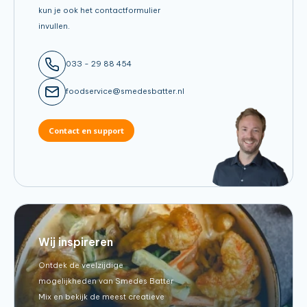
kun je ook het contactformulier
invullen.
033 - 29 88 454
foodservice@smedesbatter.nl
Contact en support
Wij inspireren
Ontdek de veelzijdige
mogelijkheden van Smedes Batter
Mix en bekijk de meest creatieve