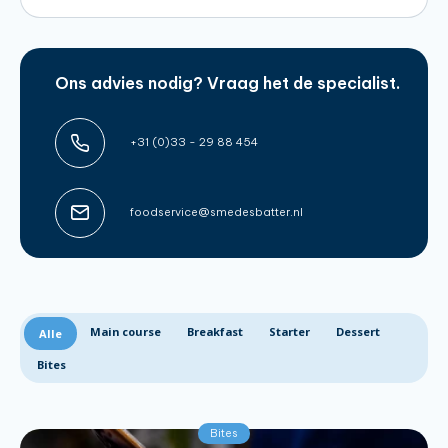
Ons advies nodig? Vraag het de specialist.
+31 (0)33 - 29 88 454
foodservice@smedesbatter.nl
Main course
Breakfast
Starter
Dessert
Alle
Bites
Bites