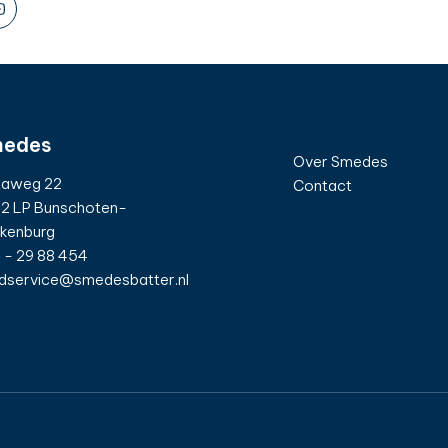
edes
Over Smedes
taweg 22
Contact
2 LP Bunschoten-
kenburg
 - 29 88 454
dservice@smedesbatter.nl