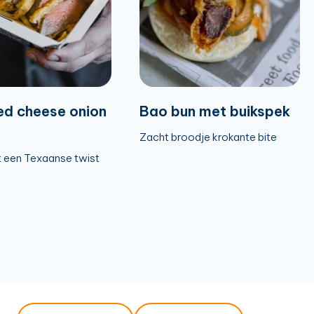
ed cheese onion
Bao bun met buikspek
Zacht broodje krokante bite
 een Texaanse twist