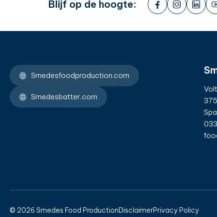
Blijf op de hoogte:
Sm
Smedesfoodproduction.com
Vol
Smedesbatter.com
375
Spa
033
foo
© 2026 Smedes Food Production
Disclaimer
Privacy Policy