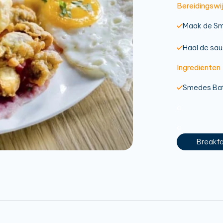
Bereidingswi
Maak de Sm
Haal de sau
Ingrediënten
Smedes Bat
o
o
Breakf