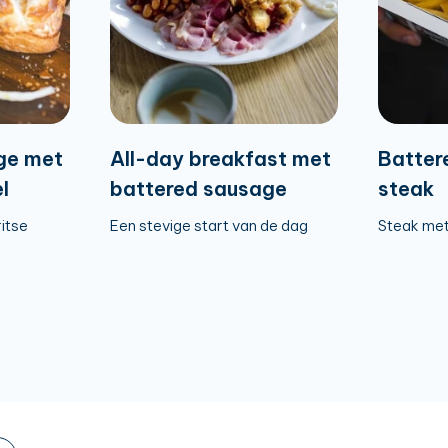
ge met
All-day breakfast met
Batter
l
battered sausage
steak
ritse
Een stevige start van de dag
Steak met