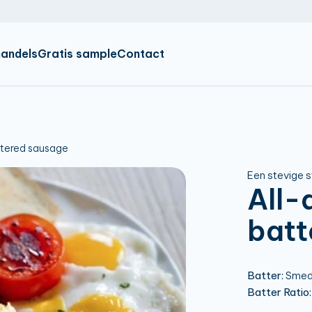
IR
EN
DE
andels
Gratis sample
Contact
ttered sausage
Een stevige s
All-
batt
Batter:
Smede
Batter Ratio: