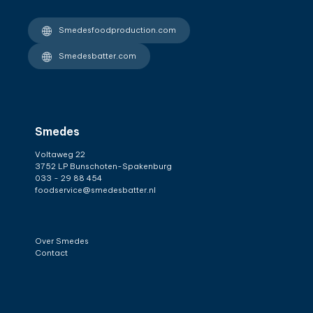
Smedesfoodproduction.com
Smedesbatter.com
Smedes
Voltaweg 22
3752 LP Bunschoten-Spakenburg
033 - 29 88 454
foodservice@smedesbatter.nl
Over Smedes
Contact