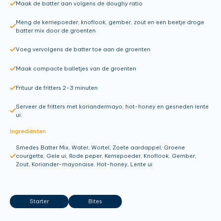
Maak de batter aan volgens de doughy ratio
Meng de kerriepoeder, knoflook, gember, zout en een beetje droge
batter mix door de groenten
Voeg vervolgens de batter toe aan de groenten
Maak compacte balletjes van de groenten
Frituur de fritters 2-3 minuten
Serveer de fritters met koriandermayo, hot-honey en gesneden lente
ui.
Ingrediënten
Smedes Batter Mix, Water, Wortel, Zoete aardappel, Groene
courgette, Gele ui, Rode peper, Kerriepoeder, Knoflook, Gember,
Zout, Koriander-mayonaise, Hot-honey, Lente ui
o
Starter
Bites