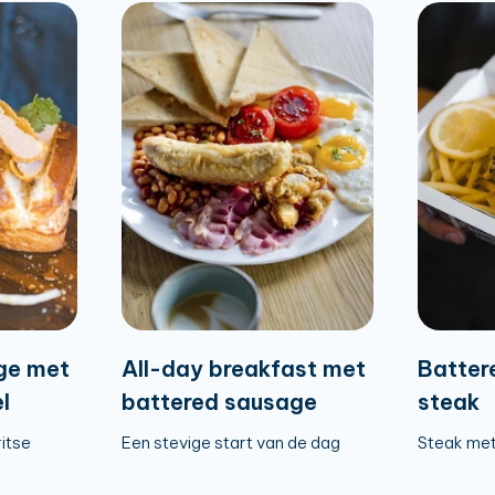
ge met
All-day breakfast met
Batter
l
battered sausage
steak
ritse
Een stevige start van de dag
Steak met