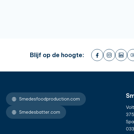
Blijf op de hoogte:
Sm
Smedesfoodproduction.com
Vol
Smedesbatter.com
375
Spa
033