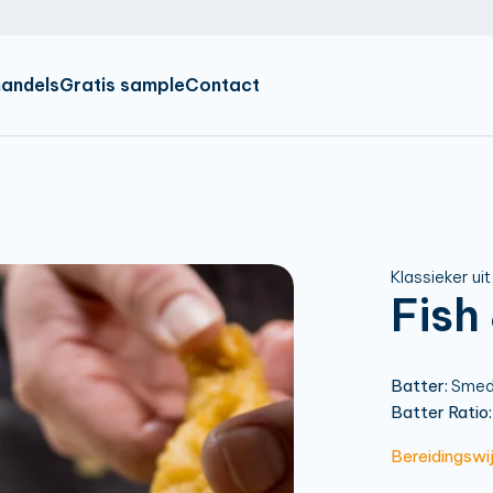
IR
EN
DE
andels
Gratis sample
Contact
Klassieker ui
Fish
Batter:
Smede
Batter Ratio:
Bereidingswi