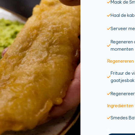
Maak de Sm
Haal de kab
Serveer met
Regeneren o
momenten
Regenereren
Frituur de 
gaatjesbak
Regenereer
Ingrediënten
Smedes Batt
o