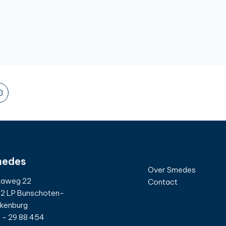
edes
Over Smedes
taweg 22
Contact
2 LP Bunschoten-
kenburg
 - 29 88 454