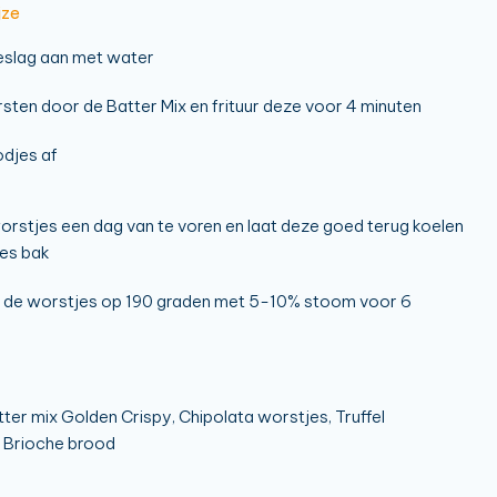
jze
eslag aan met water
sten door de Batter Mix en frituur deze voor 4 minuten
odjes af
worstjes een dag van te voren en laat deze goed terug koelen
jes bak
 de worstjes op 190 graden met 5-10% stoom voor 6
er mix Golden Crispy, Chipolata worstjes, Truffel
, Brioche brood