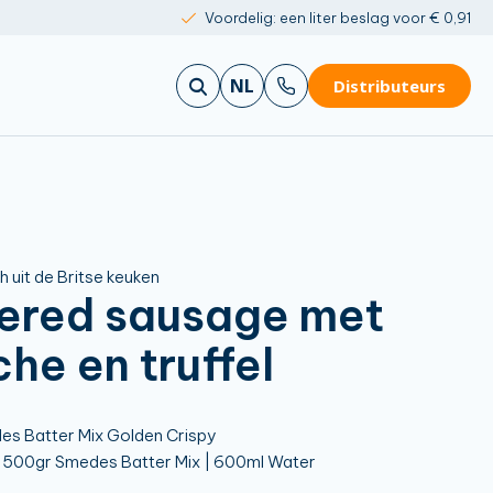
Voordelig: een liter beslag voor € 0,91
NL
Distributeurs
h uit de Britse keuken
ered sausage met
che en truffel
s Batter Mix Golden Crispy
500gr Smedes Batter Mix | 600ml Water