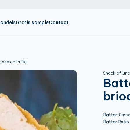
IR
EN
DE
andels
Gratis sample
Contact
che en truffel
Snack of lunc
Batt
brio
Batter:
Smede
Batter Ratio: