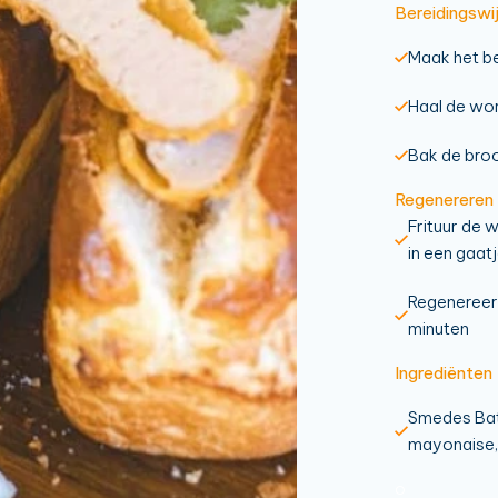
Bereidingswi
Maak het b
Haal de wor
Bak de bro
Regenereren
Frituur de 
in een gaat
Regenereer
minuten
Ingrediënten
Smedes Batt
mayonaise
o