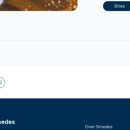
Bites
edes
Over Smedes