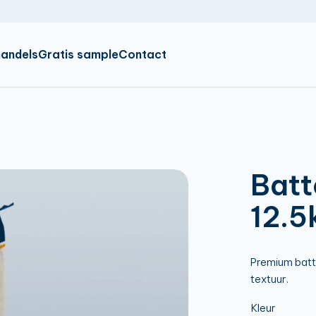
IR
EN
DE
andels
Gratis sample
Contact
Batt
12.5
Premium batte
textuur.
Kleur