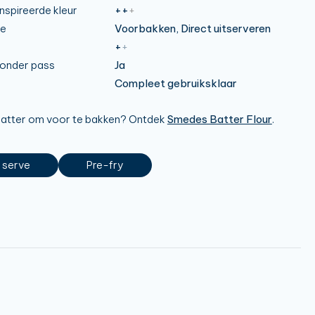
spireerde kleur
++
+
e
Voorbakken, Direct uitserveren
+
+
t onder pass
Ja
Compleet gebruiksklaar
batter om voor te bakken? Ontdek
Smedes Batter Flour
.
 serve
Pre-fry