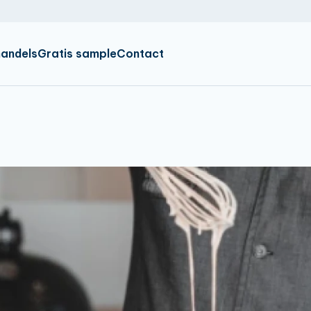
IR
EN
DE
andels
Gratis sample
Contact