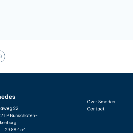
edes
Over Smedes
taweg 22
Contact
2 LP Bunschoten-
kenburg
 - 29 88 454