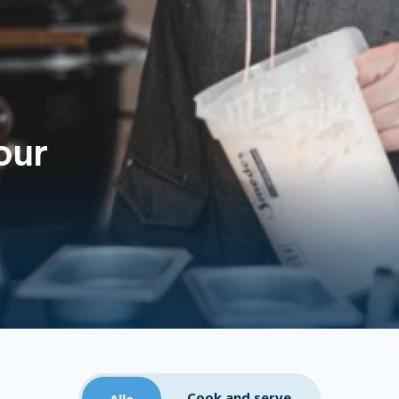
our
Cook and serve
Alle