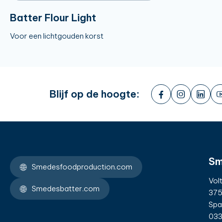
Batter Flour Light
Voor een lichtgouden korst
Blijf op de hoogte:
Sm
Smedesfoodproduction.com
Vol
Smedesbatter.com
375
Spa
033