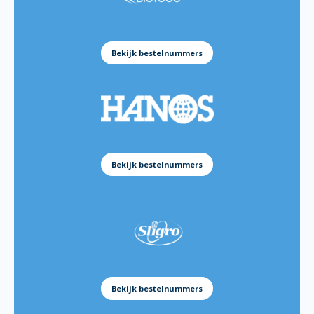
Batter Mix Gluten Free 5kg:
151139
Batter Mix Asian 5kg:
151137
Bekijk bestelnummers
Batter Mix Beer 5kg:
151138
Batter Mix Golden Crispy 12,5kg:
38803810
Batter Mix Golden Crispy 5kg:
38802070
Batter Mix Gluten Free 5kg:
38801840
Batter Mix Asian 5kg:
38801850
Bekijk bestelnummers
Batter Mix Beer 5kg:
38801860
Batter Mix Golden Crispy 12.5kg
166560
Batter Mix Golden Crispy 5kg:
172214
Batter Mix Gluten Free 5kg:
184365
Batter Mix Asian 5kg:
184376
Batter Mix Beer 5kg:
184366
Bekijk bestelnummers
Golden Crispy 350gram:
172215