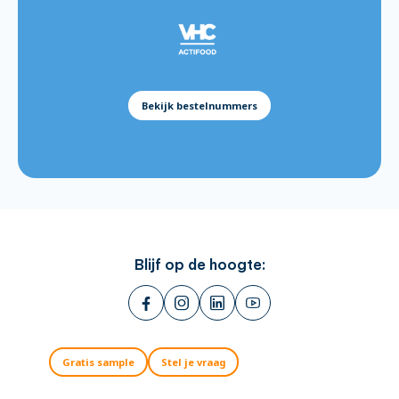
Batter Mix Golden Crispy 12.5kg:
576115
Batter Mix Gluten Free 5kg:
811119
Batter Mix Beer 5kg:
811121
Bekijk bestelnummers
Blijf op de hoogte:
Gratis sample
Stel je vraag