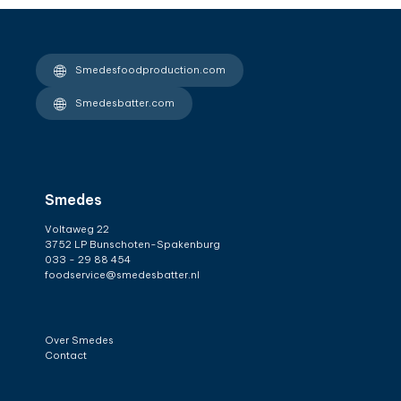
Smedesfoodproduction.com
Smedesbatter.com
Smedes
Voltaweg 22
3752 LP Bunschoten-Spakenburg
033 - 29 88 454
foodservice@smedesbatter.nl
Over Smedes
Contact