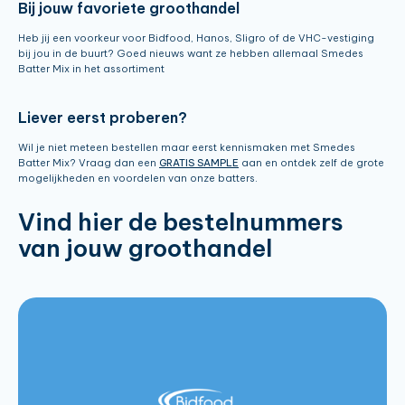
Bij jouw favoriete groothandel
Heb jij een voorkeur voor Bidfood, Hanos, Sligro of de VHC-vestiging
bij jou in de buurt? Goed nieuws want ze hebben allemaal Smedes
Batter Mix in het assortiment
Liever eerst proberen?
Wil je niet meteen bestellen maar eerst kennismaken met Smedes
Batter Mix? Vraag dan een
GRATIS SAMPLE
aan en ontdek zelf de grote
mogelijkheden en voordelen van onze batters.
Vind hier de bestelnummers
van jouw groothandel
Batter Mix Golden Crispy 12.5kg:
158530
Batter Mix Golden Crispy 5kg:
151159