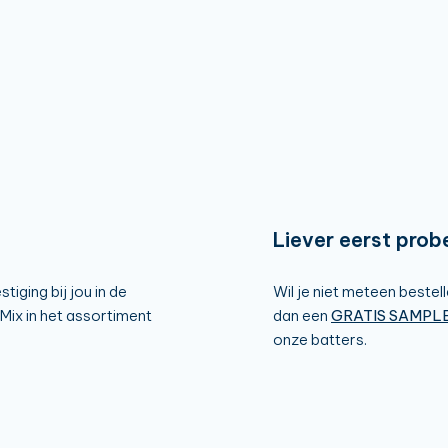
Liever eerst prob
iging bij jou in de
Wil je niet meteen beste
ix in het assortiment
dan een
GRATIS SAMPL
onze batters.