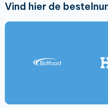
Vind hier de besteln
Batter M
Batter Mix Golden Crispy
158530
12,5kg:
12.5kg:
Batter M
5kg:
Batter Mix Golden Crispy
151159
5kg:
Batter Mi
5kg:
Batter Mix Gluten Free 5kg:
151139
Batter Mi
Batter Mix Asian 5kg:
151137
Batter Mi
Batter Mix Beer 5kg:
151138