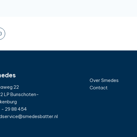
edes
Over Smedes
taweg 22
Contact
2 LP Bunschoten-
kenburg
 - 29 88 454
dservice@smedesbatter.nl