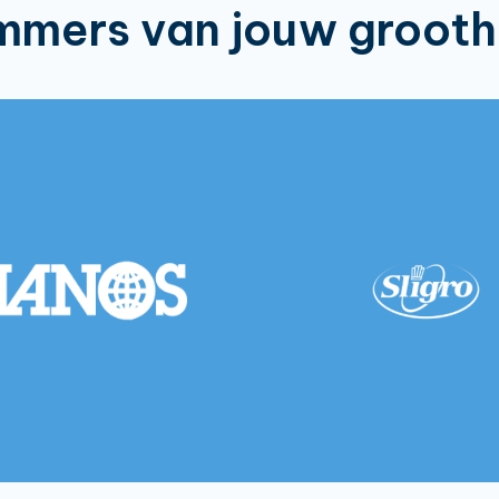
ummers van jouw groot
Batter Mix Golden Crispy
ix Golden Crispy
38803810
12.5kg
Batter Mix Golden Crispy
ix Golden Crispy
38802070
5kg:
Batter Mix Gluten Free 5kg:
x Gluten Free
38801840
Batter Mix Asian 5kg:
x Asian 5kg:
38801850
Batter Mix Beer 5kg:
x Beer 5kg:
38801860
Golden Crispy 350gram: