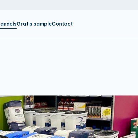
IR
EN
DE
andels
Gratis sample
Contact