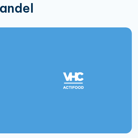
handel
166560
172214
Batter Mix Golden Crispy
576115
12.5kg:
184365
Batter Mix Gluten Free 5kg:
811119
184376
Batter Mix Beer 5kg:
811121
184366
172215