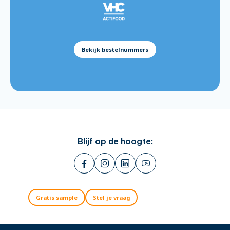
Batter Mix Golden Crispy 12.5kg:
576115
Batter Mix Gluten Free 5kg:
811119
Batter Mix Beer 5kg:
811121
Bekijk bestelnummers
Blijf op de hoogte:
Gratis sample
Stel je vraag