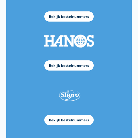
Batter Mix Gluten Free 5kg:
151139
Batter Mix Asian 5kg:
151137
Bekijk bestelnummers
Batter Mix Beer 5kg:
151138
Batter Mix Golden Crispy 12,5kg:
38803810
Batter Mix Golden Crispy 5kg:
38802070
Batter Mix Gluten Free 5kg:
38801840
Batter Mix Asian 5kg:
38801850
Bekijk bestelnummers
Batter Mix Beer 5kg:
38801860
Batter Mix Golden Crispy 12.5kg
166560
Batter Mix Golden Crispy 5kg:
172214
Batter Mix Gluten Free 5kg:
184365
Batter Mix Asian 5kg:
184376
Batter Mix Beer 5kg:
184366
Bekijk bestelnummers
Golden Crispy 350gram:
172215