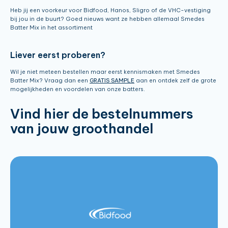
Heb jij een voorkeur voor Bidfood, Hanos, Sligro of de VHC-vestiging
bij jou in de buurt? Goed nieuws want ze hebben allemaal Smedes
Batter Mix in het assortiment
Liever eerst proberen?
Wil je niet meteen bestellen maar eerst kennismaken met Smedes
Batter Mix? Vraag dan een
GRATIS SAMPLE
aan en ontdek zelf de grote
mogelijkheden en voordelen van onze batters.
Vind hier de bestelnummers
van jouw groothandel
Batter Mix Golden Crispy 12.5kg:
158530
Batter Mix Golden Crispy 5kg:
151159