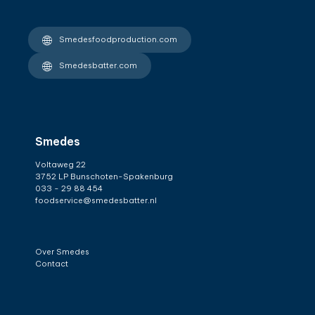
Smedesfoodproduction.com
Smedesbatter.com
Smedes
Voltaweg 22
3752 LP Bunschoten-Spakenburg
033 - 29 88 454
foodservice@smedesbatter.nl
Over Smedes
Contact