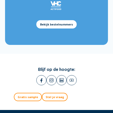
Batter Mix Golden Crispy 12.5kg:
576115
Batter Mix Gluten Free 5kg:
811119
Batter Mix Beer 5kg:
811121
Bekijk bestelnummers
Blijf op de hoogte:
Gratis sample
Stel je vraag