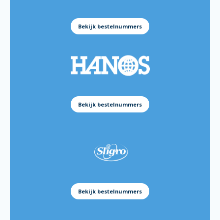
Batter Mix Gluten Free 5kg:
151139
Batter Mix Asian 5kg:
151137
Bekijk bestelnummers
Batter Mix Beer 5kg:
151138
Batter Mix Golden Crispy 12,5kg:
38803810
Batter Mix Golden Crispy 5kg:
38802070
Batter Mix Gluten Free 5kg:
38801840
Batter Mix Asian 5kg:
38801850
Bekijk bestelnummers
Batter Mix Beer 5kg:
38801860
Batter Mix Golden Crispy 12.5kg
166560
Batter Mix Golden Crispy 5kg:
172214
Batter Mix Gluten Free 5kg:
184365
Batter Mix Asian 5kg:
184376
Batter Mix Beer 5kg:
184366
Bekijk bestelnummers
Golden Crispy 350gram:
172215