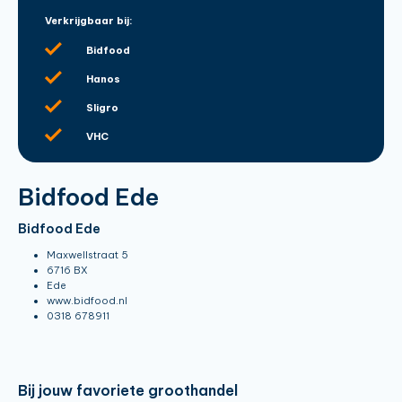
Verkrijgbaar bij:
Bidfood
Hanos
Sligro
VHC
Bidfood Ede
Bidfood Ede
Maxwellstraat 5
6716 BX
Ede
www.bidfood.nl
0318 678911
Bij jouw favoriete groothandel