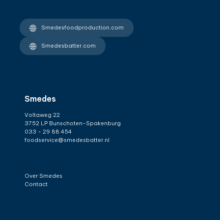
Smedesfoodproduction.com
Smedesbatter.com
Smedes
Voltaweg 22
3752 LP Bunschoten-Spakenburg
033 - 29 88 454
foodservice@smedesbatter.nl
Over Smedes
Contact