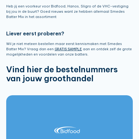
Heb jij een voorkeur voor Bidfood, Hanos, Sligro of de VHC-vestiging
bij jou in de buurt? Goed nieuws want ze hebben allemaal Smedes
Batter Mix in het assortiment
Liever eerst proberen?
Wil je niet meteen bestellen maar eerst kennismaken met Smedes
Batter Mix? Vraag dan een
GRATIS SAMPLE
aan en ontdek zelf de grote
mogelijkheden en voordelen van onze batters.
Vind hier de bestelnummers
van jouw groothandel
Batter Mix Golden Crispy 12.5kg:
158530
Batter Mix Golden Crispy 5kg:
151159