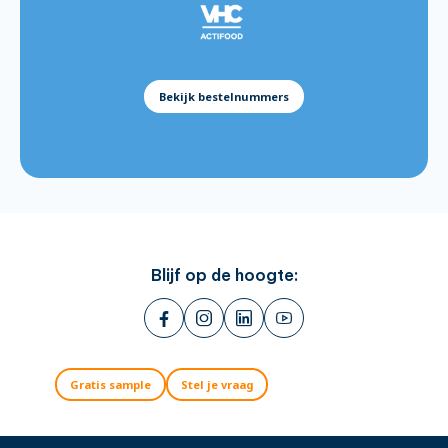
Batter Mix Golden Crispy 12.5kg:
576115
Batter Mix Gluten Free 5kg:
811119
Batter Mix Beer 5kg:
811121
Bekijk bestelnummers
Blijf op de hoogte:
Gratis sample
Stel je vraag