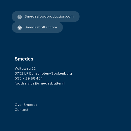
Smedesfoodproduction.com
Smedesbatter.com
Smedes
Voltaweg 22
3752 LP Bunschoten-Spakenburg
033 - 29 88 454
foodservice@smedesbatter.nl
Over Smedes
Contact