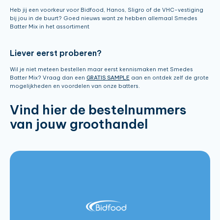
Heb jij een voorkeur voor Bidfood, Hanos, Sligro of de VHC-vestiging
bij jou in de buurt? Goed nieuws want ze hebben allemaal Smedes
Batter Mix in het assortiment
Liever eerst proberen?
Wil je niet meteen bestellen maar eerst kennismaken met Smedes
Batter Mix? Vraag dan een
GRATIS SAMPLE
aan en ontdek zelf de grote
mogelijkheden en voordelen van onze batters.
Vind hier de bestelnummers
van jouw groothandel
Batter Mix Golden Crispy 12.5kg:
158530
Batter Mix Golden Crispy 5kg:
151159