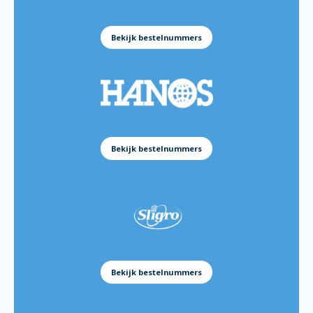
Batter Mix Gluten Free 5kg:
151139
Batter Mix Asian 5kg:
151137
Bekijk bestelnummers
Batter Mix Beer 5kg:
151138
Batter Mix Golden Crispy 12,5kg:
38803810
Batter Mix Golden Crispy 5kg:
38802070
Batter Mix Gluten Free 5kg:
38801840
Batter Mix Asian 5kg:
38801850
Bekijk bestelnummers
Batter Mix Beer 5kg:
38801860
Batter Mix Golden Crispy 12.5kg
166560
Batter Mix Golden Crispy 5kg:
172214
Batter Mix Gluten Free 5kg:
184365
Batter Mix Asian 5kg:
184376
Batter Mix Beer 5kg:
184366
Bekijk bestelnummers
Golden Crispy 350gram:
172215